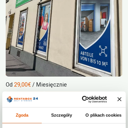
Od
29,00€
/ Miesięcznie
Monitoring
Ogrzewane
Różne rozmiary
Zgoda
Szczegóły
O plikach cookies
+4314120107
contact@rentabox24.com
Godziny dostępu 24/7