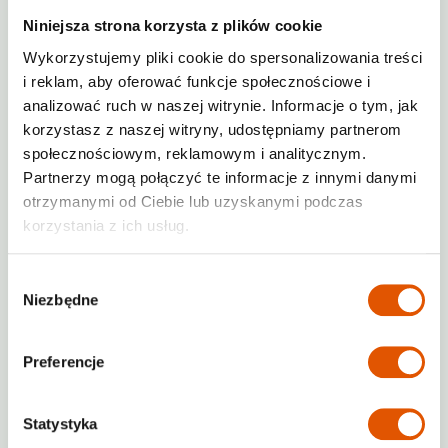
XS
S
M
L
XL
Niniejsza strona korzysta z plików cookie
Dostępne
27
z
141
boksów
Wykorzystujemy pliki cookie do spersonalizowania treści
i reklam, aby oferować funkcje społecznościowe i
Sprawdź ceny
analizować ruch w naszej witrynie. Informacje o tym, jak
Häufig gestellte Fragen:
korzystasz z naszej witryny, udostępniamy partnerom
społecznościowym, reklamowym i analitycznym.
Partnerzy mogą połączyć te informacje z innymi danymi
Wie kann ich einen Lagerraum buchen?
otrzymanymi od Ciebie lub uzyskanymi podczas
korzystania z ich usług.
Gibt es eine Mindestmietdauer?
Wybór
Niezbędne
Kann ich den Lagerraum vorher
zgody
besichtigen?
Preferencje
Wie finde ich den passenden Lagerraum
für mein Budget?
Statystyka