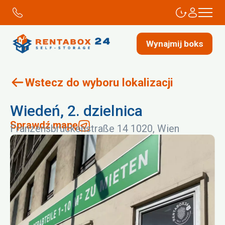
Wynajmij boks
Wstecz do wyboru lokalizacji
Wiedeń, 2. dzielnica
Sprawdź mapę
Franzensbrückenstraße 14 1020, Wien