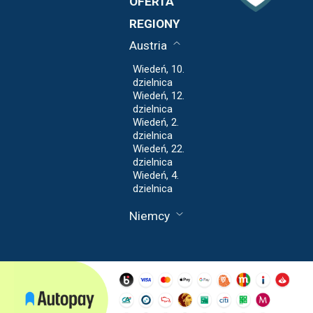
OFERTA
Polityka
Blog
REGIONY
Prywatności
Regulamin
Austria
Wiedeń, 10.
dzielnica
Wiedeń, 12.
dzielnica
Wiedeń, 2.
dzielnica
Wiedeń, 22.
dzielnica
Wiedeń, 4.
dzielnica
Niemcy
Fankfurt nad
Menem