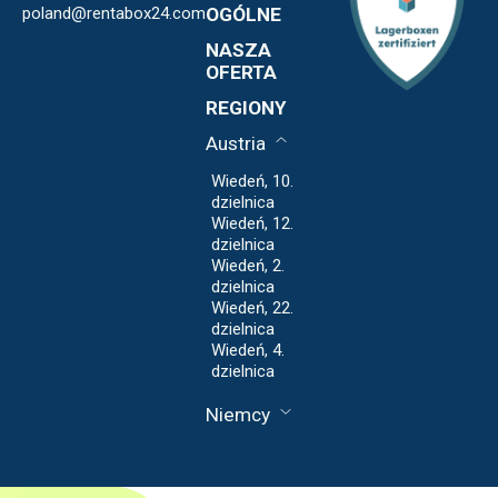
poland@rentabox24.com
Expansja
OGÓLNE
Franchise
Kontakt
NASZA
Informacje o nas
OWU
OFERTA
Polityka
Blog
REGIONY
Prywatności
Regulamin
Austria
Wiedeń, 10.
dzielnica
Wiedeń, 12.
dzielnica
Wiedeń, 2.
dzielnica
Wiedeń, 22.
dzielnica
Wiedeń, 4.
dzielnica
Niemcy
Fankfurt nad
Menem