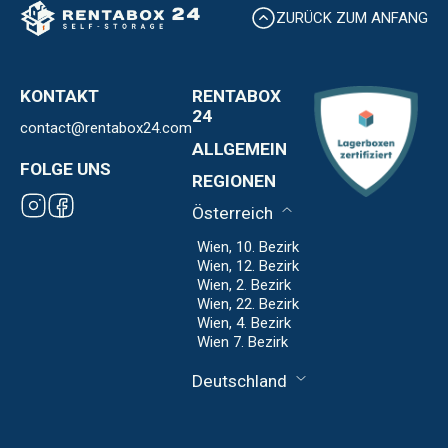
ZURÜCK ZUM ANFANG
KONTAKT
RENTABOX
24
contact@rentabox24.com
Über uns
ALLGEMEIN
Standorte
FOLGE UNS
Kontakt
REGIONEN
Expansion
AGB
Franchise
Österreich
Datenschutz
Impressum
Wien, 10. Bezirk
Wien, 12. Bezirk
Wien, 2. Bezirk
Wien, 22. Bezirk
Wien, 4. Bezirk
Wien 7. Bezirk
Deutschland
Frankfurt
Hanauer