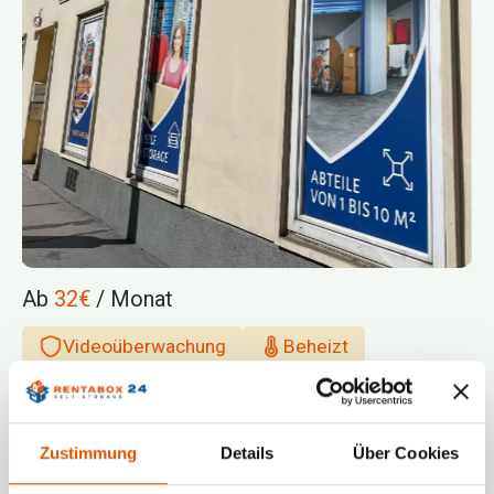
Ab
32€
/ Monat
Videoüberwachung
Beheizt
Vielfältige Größen
+4314120107
contact@rentabox24.com
Zustimmung
Details
Über Cookies
Zugangszeiten 24/7