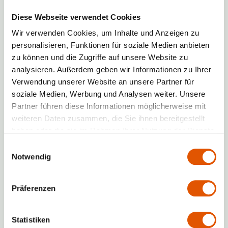
XS
S
M
L
XL
Verfügbar
15
von
125
Einheiten
Diese Webseite verwendet Cookies
Wir verwenden Cookies, um Inhalte und Anzeigen zu
Preise ansehen
personalisieren, Funktionen für soziale Medien anbieten
Häufig gestellte Fragen:
zu können und die Zugriffe auf unsere Website zu
analysieren. Außerdem geben wir Informationen zu Ihrer
Wie kann ich einen Lagerraum buchen?
Verwendung unserer Website an unsere Partner für
soziale Medien, Werbung und Analysen weiter. Unsere
Partner führen diese Informationen möglicherweise mit
Gibt es eine Mindestmietdauer?
weiteren Daten zusammen, die Sie ihnen bereitgestellt
haben oder die sie im Rahmen Ihrer Nutzung der Dienste
Kann ich den Lagerraum vorher
gesammelt haben.
Einwilligungsauswahl
besichtigen?
Notwendig
Wie finde ich den passenden Lagerraum
Präferenzen
für mein Budget?
RENTABOX24: Digital und Bequem –
Statistiken