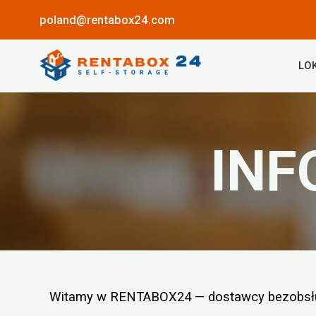
poland@rentabox24.com
LO
INF
Witamy w RENTABOX24 — dostawcy bezobsłu