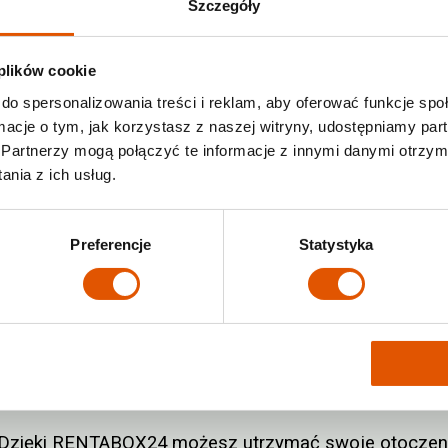
Szczegóły
nego, bezpiecznego i wygodnego rozwiązania do przec
aplikacji mobilnej,
 plików cookie
do spersonalizowania treści i reklam, aby oferować funkcje sp
.
ormacje o tym, jak korzystasz z naszej witryny, udostępniamy p
Partnerzy mogą połączyć te informacje z innymi danymi otrzym
nia z ich usług.
rwacji magazynu? Nasz zespół obsługi klienta jest p
a Twój telefon.
Preferencje
Statystyka
chowywania
rozwiązania do samodzielnego przechowywania to ni
. Oferowane przez nas opcje przechowywania dają ci 
a. Dzięki RENTABOX24 możesz utrzymać swoje otoczen