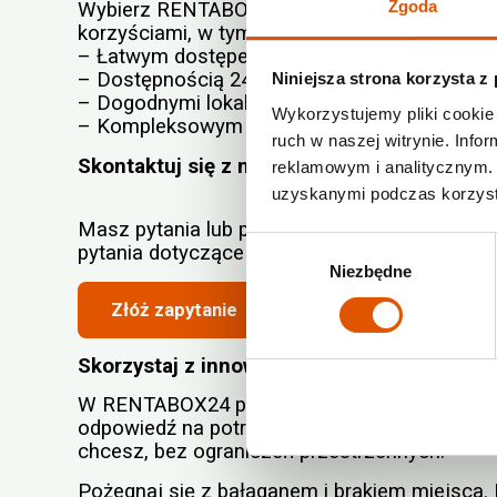
Zgoda
Wybierz RENTABOX24, jeśli szukasz nowoczes
korzyściami, w tym:
– Łatwym dostępem za pośrednictwem naszej 
– Dostępnością 24/7,
Niniejsza strona korzysta z
– Dogodnymi lokalizacjami,
Wykorzystujemy pliki cookie 
– Kompleksowym systemem bezpieczeństwa
ruch w naszej witrynie. Inf
Skontaktuj się z nami
reklamowym i analitycznym. 
uzyskanymi podczas korzysta
Masz pytania lub potrzebujesz pomocy w reze
Wybór
pytania dotyczące magazynowania. Czekamy n
Niezbędne
zgody
Złóż zapytanie
Skorzystaj z innowacyjnego sposobu prze
W RENTABOX24 podążamy za trendami. Nasze 
odpowiedź na potrzeby współczesnego świata
chcesz, bez ograniczeń przestrzennych.
Pożegnaj się z bałaganem i brakiem miejsc