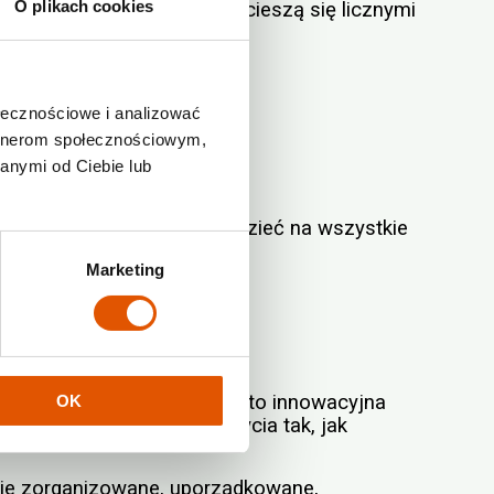
O plikach cookies
howywania. Nasi klienci cieszą się licznymi
ołecznościowe i analizować
artnerom społecznościowym,
anymi od Ciebie lub
od telefonem, aby odpowiedzieć na wszystkie
Marketing
e tylko kwestia wygody — to innowacyjna
OK
swobodę organizowania życia tak, jak
ie zorganizowane, uporządkowane,