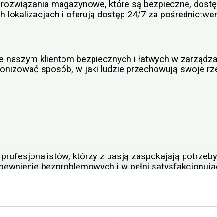
ozwiązania magazynowe, które są bezpieczne, dostępn
okalizacjach i oferują dostęp 24/7 za pośrednictwem 
 naszym klientom bezpiecznych i łatwych w zarządz
nizować sposób, w jaki ludzie przechowują swoje rzecz
rofesjonalistów, którzy z pasją zaspokajają potrzeby
pewnienie bezproblemowych i w pełni satysfakcjonuj
ienta dostępnym telefonicznie i zawsze gotowym do po