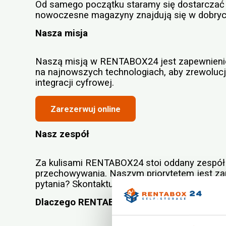
Od samego początku staramy się dostarczać r
nowoczesne magazyny znajdują się w dobrych l
Nasza misja
Naszą misją w RENTABOX24 jest zapewnienie
na najnowszych technologiach, aby zrewolucjo
integracji cyfrowej.
Zarezerwuj online
Nasz zespół
Za kulisami RENTABOX24 stoi oddany zespół p
przechowywania. Naszym priorytetem jest za
pytania? Skontaktuj się z działem obsługi kl
Dlaczego RENTABOX24?