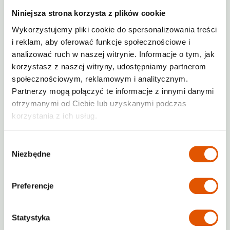
XS
S
M
L
XL
Niniejsza strona korzysta z plików cookie
Dostępne
16
z
32
boksów
Wykorzystujemy pliki cookie do spersonalizowania treści
i reklam, aby oferować funkcje społecznościowe i
Sprawdź ceny
analizować ruch w naszej witrynie. Informacje o tym, jak
Häufig gestellte Fragen:
korzystasz z naszej witryny, udostępniamy partnerom
społecznościowym, reklamowym i analitycznym.
Partnerzy mogą połączyć te informacje z innymi danymi
Wie kann ich einen Lagerraum buchen?
otrzymanymi od Ciebie lub uzyskanymi podczas
korzystania z ich usług.
Gibt es eine Mindestmietdauer?
Wybór
Niezbędne
Kann ich den Lagerraum vorher
zgody
besichtigen?
Preferencje
Wie finde ich den passenden Lagerraum
für mein Budget?
Statystyka