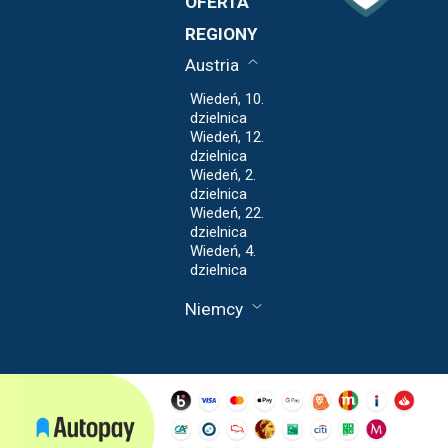
OFERTA
Polityka
Blog
REGIONY
Prywatności
Regulamin
Austria
Wiedeń, 10.
dzielnica
Wiedeń, 12.
dzielnica
Wiedeń, 2.
dzielnica
Wiedeń, 22.
dzielnica
Wiedeń, 4.
dzielnica
Niemcy
Fankfurt nad
Menem