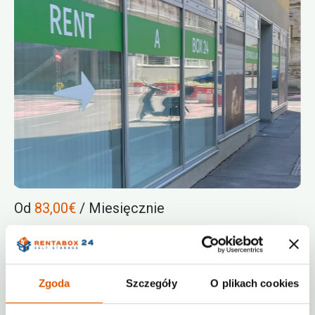
Od
83,00€
/ Miesięcznie
Monitoring
Ogrzewane
Różne rozmiary
Zgoda
Szczegóły
O plikach cookies
+4314120107
contact@rentabox24.com
Godziny dostępu 24/7