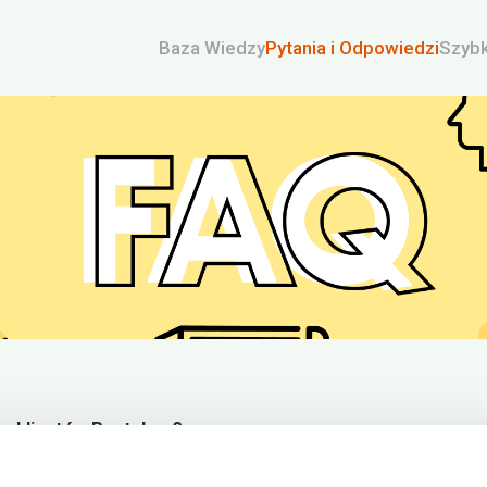
Baza Wiedzy
Pytania i Odpowiedzi
Szybk
zy klientów Rentabox?
y wynajęte?