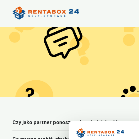
Czy jako partner ponoszę odpowiedzialność za rzec
Co muszę zrobić, aby boksy w moim oddziale został