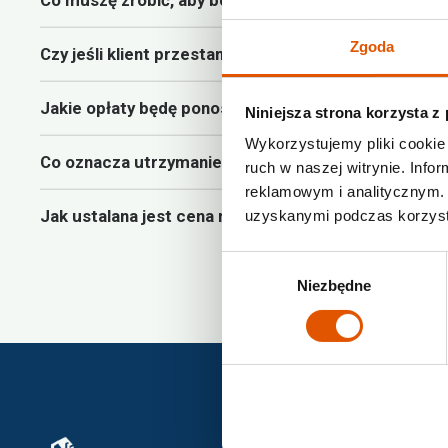
Zgoda
Czy jeśli klient przestanie płacić, jego rzeczy pozo
Jakie opłaty będę ponosił jako franczyzobiorca?
Niniejsza strona korzysta z
Wykorzystujemy pliki cookie 
Co oznacza utrzymanie lokalu według standardów?
ruch w naszej witrynie. Inf
reklamowym i analitycznym. 
Jak ustalana jest cena najmu boksów w moim region
uzyskanymi podczas korzysta
Wybór
Niezbędne
zgody