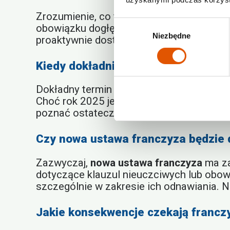
Zrozumienie, co faktycznie wnosi
nowa u
Wybór
obowiązku dogłębnej analizy umowy, ale da
Niezbędne
zgody
proaktywnie dostosowuje się do nowych s
Kiedy dokładnie zacznie obowiązyw
Dokładny termin wejścia w życie przepis
Choć rok 2025 jest prognozowanym okres
poznać ostateczną datę, po której
nowa u
Czy nowa ustawa franczyza będzie
Zazwyczaj,
nowa ustawa franczyza
ma za
dotyczące klauzul nieuczciwych lub obo
szczególnie w zakresie ich odnawiania. 
Jakie konsekwencje czekają franc