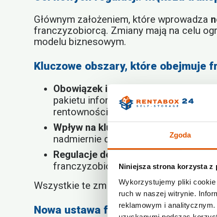
Głównym założeniem, które wprowadza
n
franczyzobiorcą. Zmiany mają na celu ogr
modelu biznesowym.
Kluczowe obszary, które obejmuje 
Obowiązek informacyjny:
Franczyzod
pakietu informacji (ujawnienia) prze
rentowności sieci.
Wpływ na kluczowe zapisy umów:
Wp
Zgoda
nadmiernie długim i szerokim zakaze
Regulacje dotyczące rozwiązania u
franczyzobiorców przed nieuzasadni
Niniejsza strona korzysta z
Wykorzystujemy pliki cookie 
Wszystkie te zmiany mają sprawić, że
fra
ruch w naszej witrynie. Inf
reklamowym i analitycznym. 
Nowa ustawa franczyza a Twoja due
uzyskanymi podczas korzysta