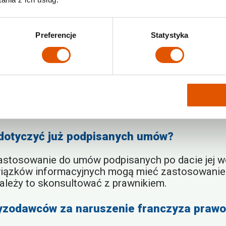
stawa franczyza
, jest kluczowe dla Twojej
due dil
ją Ci silniejsze narzędzia do jej weryfikacji. Wa
Preferencje
Statystyka
tandardów przejrzystości i czy nie próbuje omi
ać nowa ustawa franczyza?
ów
franczyza prawo 2025
zależy od procesu legisl
em dla kluczowych zmian, zawsze należy śledzić
stawa franczyza
stanie się obowiązująca.
 dotyczyć już podpisanych umów?
stosowanie do umów podpisanych po dacie jej wej
wiązków informacyjnych mogą mieć zastosowanie
Należy to skonsultować z prawnikiem.
zyzodawców za naruszenie franczyza praw