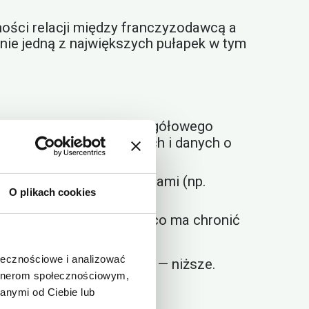
ności relacji między franczyzodawcą a
cnie jedną z największych pułapek w tym
arczenia bardziej szczegółowego
dnych prognoz finansowych i danych o
 restrykcyjnymi klauzulami (np.
O plikach cookies
ad wypowiadania umów, co ma chronić
y.
ołecznościowe i analizować
, a ryzyko dla inwestora — niższe.
artnerom społecznościowym,
anymi od Ciebie lub