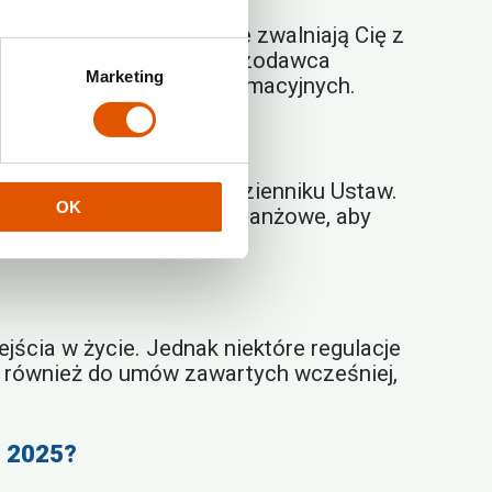
igence
. Nowe przepisy nie zwalniają Cię z
rto sprawdzić, czy franczyzodawca
Marketing
jać nowych wymogów informacyjnych.
acyjnego i publikacji w Dzienniku Ustaw.
OK
 komunikaty rządowe i branżowe, aby
ścia w życie. Jednak niektóre regulacje
 również do umów zawartych wcześniej,
o 2025?