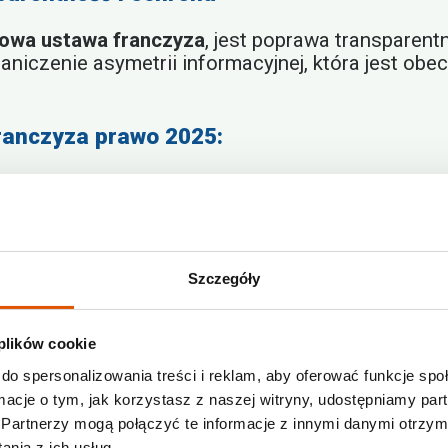
owa ustawa franczyza
, jest poprawa transparent
aniczenie asymetrii informacyjnej, która jest obe
franczyza prawo 2025:
awcy prawdopodobnie będą zobowiązani do dost
d podpisaniem
umowy franczyzowej
, w tym dokła
rowadzenie zapisów chroniących przed nadmiernie
Szczegóły
m konkurencji po zakończeniu współpracy).
mowy:
Wprowadzenie bardziej sprawiedliwych zas
onymi i natychmiastowymi zerwaniami współprac
 plików cookie
do spersonalizowania treści i reklam, aby oferować funkcje sp
nczyza prawo 2025
będzie bardziej zrównoważone
ormacje o tym, jak korzystasz z naszej witryny, udostępniamy p
Partnerzy mogą połączyć te informacje z innymi danymi otrzym
 diligence
nia z ich usług.