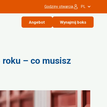
Godziny otwarcia
PL
Angebot
Wynajmij boks
 roku – co musisz