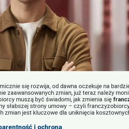
cznie się rozwija, od dawna oczekuje na bardziej
nie zaawansowanych zmian, już teraz należy moni
obiorcy muszą być świadomi, jak zmienia się
franc
ny słabszej strony umowy – czyli franczyzobiorc
ch zmian jest kluczowe dla uniknięcia kosztowny
parentność i ochrona