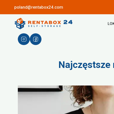
poland@rentabox24.com
LO
Najczęstsze 