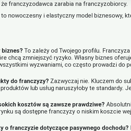
, że franczyzodawca zarabia na franczyzobiorcy.
 to nowoczesny i elastyczny model biznesowy, k
y biznes?
To zależy od Twojego profilu. Franczyza
które chcą zmniejszyć ryzyko. Własny biznes ofer
wszystkimi wyzwaniami, co często prowadzi do po
kty do franczyzy?
Zazwyczaj nie. Kluczem do sukc
produktów lub usług naruszyłoby te standardy. J
ysokich kosztów są zawsze prawdziwe?
Absolutni
rynku są dostępne franczyzy o niskim koszcie wejś
ty o franczyzie dotyczące pasywnego dochodu?