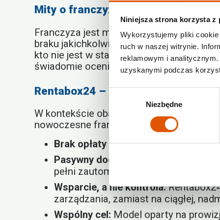
Mity o franczyzie – to nie jest inwe
Niniejsza strona korzysta z
Franczyza jest modelem, który wymaga okr
Wykorzystujemy pliki cookie 
braku jakichkolwiek ograniczeń. Prawdziw
ruch w naszej witrynie. Inf
kto nie jest w stanie dostosować się do p
reklamowym i analitycznym. 
świadomie ocenić swoje predyspozycje.
uzyskanymi podczas korzysta
Rentabox24 – innowacyjna odpowied
Wybór
Niezbędne
zgody
W kontekście obalania stereotypów,
fran
nowoczesne franczyzy radzą sobie z po
Brak opłaty wstępnej:
Obala mit o ty
Pasywny dochód:
Przeciwstawia się 
pełni zautomatyzowany, co pozwala 
Wsparcie, a nie kontrola:
Rentabox24 
zarządzania, zamiast na ciągłej, nadmi
Wspólny cel:
Model oparty na prowizj