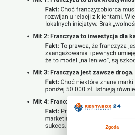
Fakt:
Choć franczyzobiorca musi
rozwijaniu relacji z klientami.
lokalnych inicjatyw. Brak „wolno
Mit 2: Franczyza to inwestycja dla 
Fakt:
To prawda, że franczyza je
zaangażowania i pewnych umiejętn
że to model „na leniwo”, są szko
Mit 3: Franczyza jest zawsze droga.
Fakt:
Choć niektóre znane marki 
poniżej 50 000 zł. Istnieją równ
Mit 4: Franczyza oznacza, że francz
Fakt:
Prowizje, które płaci franc
marketingowego. To pieniądze prz
sukces.
Zgoda