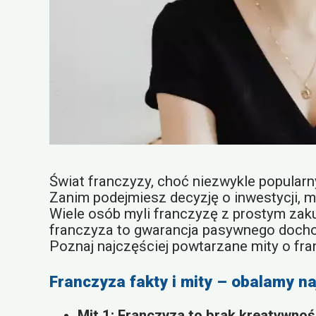
Świat franczyzy, choć niezwykle popularn
Zanim podejmiesz decyzję o inwestycji, m
Wiele osób myli franczyzę z prostym zaku
franczyza to gwarancja pasywnego dochodu
Poznaj najczęściej powtarzane mity o fra
Franczyza fakty i mity – obalamy n
Mit 1: Franczyza to brak kreatywnoś