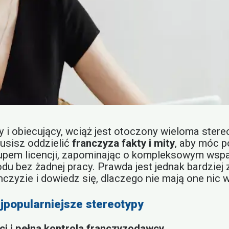
y i obiecujący, wciąż jest otoczony wieloma ster
usisz oddzielić
franczyza fakty i mity
, aby móc p
pem licencji, zapominając o kompleksowym wsparciu
 bez żadnej pracy. Prawda jest jednak bardziej z
nczyzie i dowiedz się, dlaczego nie mają one nic
ajpopularniejsze stereotypy
ci i pełna kontrola franczyzodawcy.