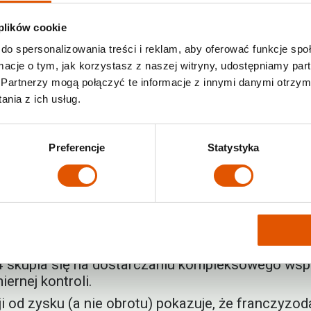
stycja dla każdego, ale to dobra wiadomość
 plików cookie
eślonego podejścia. Nie jest to rozwiązanie dla o
do spersonalizowania treści i reklam, aby oferować funkcje sp
a wartość franczyzy leży w jej systematyczności,
ormacje o tym, jak korzystasz z naszej witryny, udostępniamy p
rocedur, nie odniesie sukcesu. Dlatego
franczyza 
Partnerzy mogą połączyć te informacje z innymi danymi otrzym
nia z ich usług.
ź na najczęstsze mity o franczyzie
Preferencje
Statystyka
czyza Rentabox24
jest innowacyjnym przykładem, 
wszechnymi mitami.
m, że franczyza jest zawsze droga.
mitowi o konieczności pełnego zaangażowania o
na generowanie zysków przy minimalnym poświęc
skupia się na dostarczaniu kompleksowego wsparc
ernej kontroli.
i od zysku (a nie obrotu) pokazuje, że franczyzod