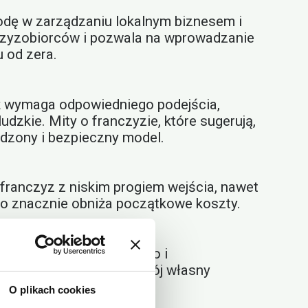
dę w zarządzaniu lokalnym biznesem i
nczyzobiorców i pozwala na wprowadzanie
u od zera.
ąż wymaga odpowiedniego podejścia,
dzkie. Mity o franczyzie, które sugerują,
wdzony i bezpieczny model.
 franczyz z niskim progiem wejścia, nawet
, co znacznie obniża początkowe koszty.
ow, wsparcia operacyjnego i
ie przekładają się na Twój własny
O plikach cookies