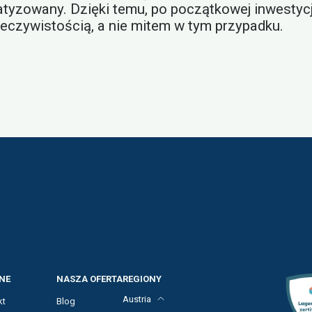
atyzowany. Dzięki temu, po początkowej inwestycj
zeczywistością, a nie mitem w tym przypadku.
NE
NASZA OFERTA
REGIONY
Austria
kt
Blog