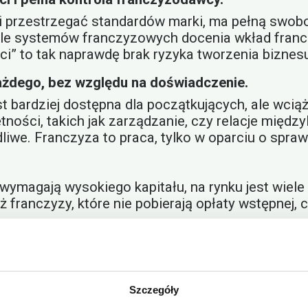
 przestrzegać standardów marki, ma pełną swobo
 Wiele systemów franczyzowych docenia wkład fra
ści” to tak naprawdę brak ryzyka tworzenia biznes
każdego, bez względu na doświadczenie.
st bardziej dostępna dla początkujących, ale wci
ości, takich jak zarządzanie, czy relacje międzylu
dliwe. Franczyza to praca, tylko w oparciu o spra
wymagają wysokiego kapitału, na rynku jest wiele
ież franczyzy, które nie pobierają opłaty wstępnej
yzodawca zarabia za Ciebie.
zyzobiorca, są opłatą za dostęp do marki, know-h
eznaczone na rozwój całej sieci, które ostateczn
Szczegóły