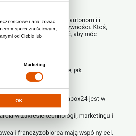
!
sób, które pragną pełnej autonomii i
ołecznościowe i analizować
 bezpieczeństwie i efektywności. Ktoś,
artnerom społecznościowym,
fakty i mity
warto poznać, aby móc
anymi od Ciebie lub
Marketing
który doskonale pokazuje, jak
peracyjnego. Model Rentabox24 jest w
OK
eniu czasu.
ia w zakresie technologii, marketingu i
awca i franczyzobiorca mają wspólny cel,