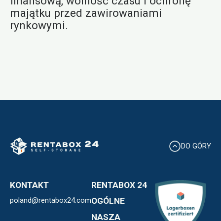
finansową, wolność czasu i ochronę
majątku przed zawirowaniami
rynkowymi.
DO GÓRY
KONTAKT
RENTABOX 24
poland@rentabox24.com
Expansja
OGÓLNE
Franchise
Kontakt
NASZA
Informacje o nas