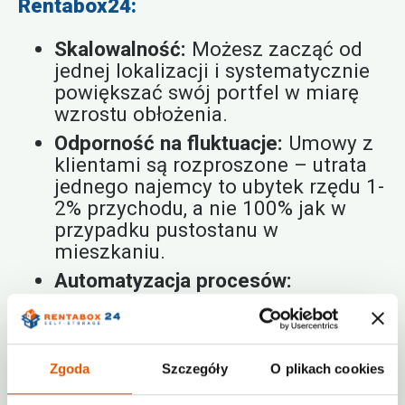
Rentabox24:
Skalowalność:
Możesz zacząć od
jednej lokalizacji i systematycznie
powiększać swój portfel w miarę
wzrostu obłożenia.
Odporność na fluktuacje:
Umowy z
klientami są rozproszone – utrata
jednego najemcy to ubytek rzędu 1-
2% przychodu, a nie 100% jak w
przypadku pustostanu w
mieszkaniu.
Automatyzacja procesów:
Nowoczesne systemy sprawiają, że
inwestycja w self storage
nie
wymaga zatrudniania personelu na
miejscu, co bezpośrednio przekłada
Zgoda
Szczegóły
O plikach cookies
się na drastyczne obniżenie progu