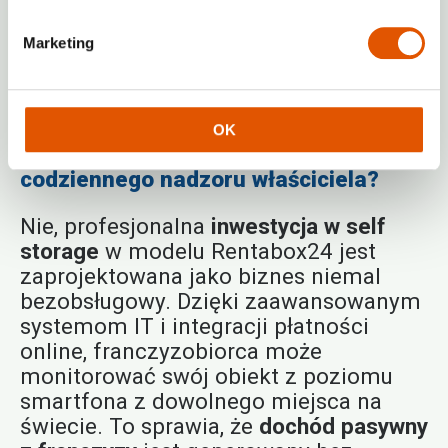
w self storage
będzie zyskiwać na
wartości wraz z upływem lat,
Marketing
zwiększając wartość samego
przedsiębiorstwa jako dochodowego
biznesu “pod klucz”.
OK
Czy inwestycja w self storage wymaga
codziennego nadzoru właściciela?
Nie, profesjonalna
inwestycja w self
storage
w modelu Rentabox24 jest
zaprojektowana jako biznes niemal
bezobsługowy. Dzięki zaawansowanym
systemom IT i integracji płatności
online, franczyzobiorca może
monitorować swój obiekt z poziomu
smartfona z dowolnego miejsca na
świecie. To sprawia, że
dochód pasywny