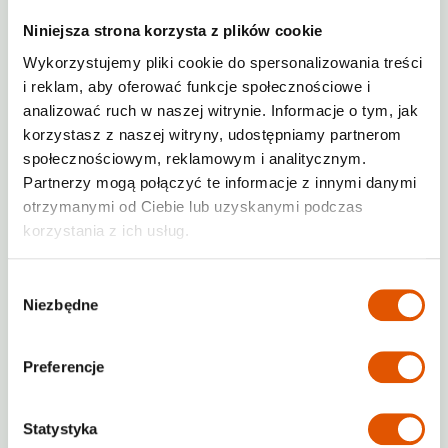
rentowności.
Niniejsza strona korzysta z plików cookie
Inwestycja w self storage jako
Wykorzystujemy pliki cookie do spersonalizowania treści
dywersyfikacja portfela
i reklam, aby oferować funkcje społecznościowe i
analizować ruch w naszej witrynie. Informacje o tym, jak
Dla wielu przedsiębiorców
dochód
korzystasz z naszej witryny, udostępniamy partnerom
pasywny z franczyzy
to sposób na
społecznościowym, reklamowym i analitycznym.
mądrą dywersyfikację przychodów. W
Partnerzy mogą połączyć te informacje z innymi danymi
przeciwieństwie do giełdy, która bywa
otrzymanymi od Ciebie lub uzyskanymi podczas
kapryśna, magazyny self storage
korzystania z ich usług.
generują stały dopływ gotówki oparty
na realnych, życiowych potrzebach
Wybór
mieszkańców miast. Rosnąca gęstość
Niezbędne
zgody
zabudowy w aglomeracjach sprawia, że
deweloperzy budują coraz mniejsze
Preferencje
komórki lokatorskie, co naturalnie
wypycha klientów w stronę
zewnętrznych magazynów.
Inwestycja
Statystyka