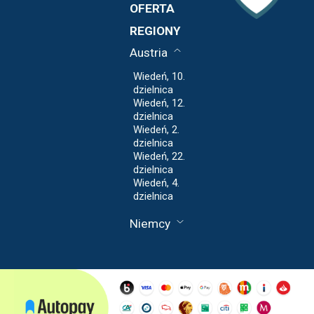
OWU
OFERTA
Polityka
Blog
REGIONY
Prywatności
Regulamin
Austria
Wiedeń, 10.
dzielnica
Wiedeń, 12.
dzielnica
Wiedeń, 2.
dzielnica
Wiedeń, 22.
dzielnica
Wiedeń, 4.
dzielnica
Niemcy
Fankfurt nad
Menem