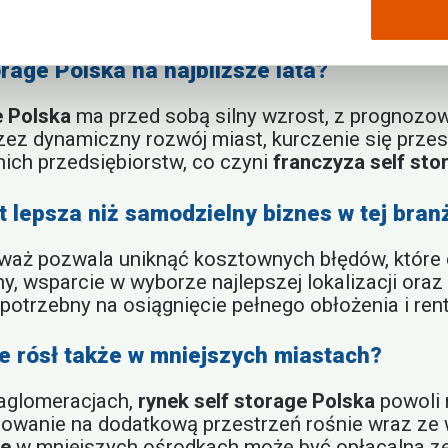
ym.
orage Polska na najbliższe lata?
e Polska
ma przed sobą silny wzrost, z prognoz
zez dynamiczny rozwój miast, kurczenie się przes
ich przedsiębiorstw, co czyni
franczyza self sto
t lepsza niż samodzielny biznes w tej bran
eważ pozwala uniknąć kosztownych błędów, które 
y, wsparcie w wyborze najlepszej lokalizacji o
potrzebny na osiągnięcie pełnego obłożenia i re
ie rósł także w mniejszych miastach?
 aglomeracjach,
rynek self storage Polska
powoli 
zebowanie na dodatkową przestrzeń rośnie wraz z
ge
w mniejszych ośrodkach może być opłacalna ze