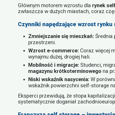
Głównym motorem wzrostu dla
rynek sel
zwłaszcza w dużych miastach, coraz częś
Czynniki napędzające wzrost rynku 
Zmniejszanie się mieszkań:
Średnia 
przestrzeni.
Wzrost e-commerce:
Coraz więcej m
wynajmu dużej, drogiej hali.
Mobilność i migracje:
Studenci, migr
magazynu krótkoterminowego
na pr
Niski wskaźnik nasycenia:
W porównan
wskaźnik powierzchni self-storage n
Eksperci przewidują, że stopa kapitalizac
systematycznie doganiał zachodnioeurope
Franczyza self storage – inwestycj