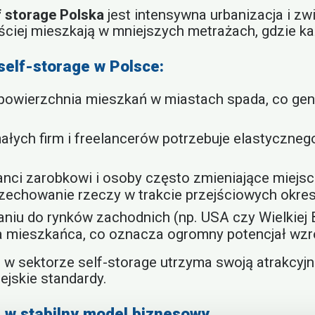
f storage Polska
jest intensywna urbanizacja i zwi
ciej mieszkają w mniejszych metrażach, gdzie ka
self-storage w Polsce:
powierzchnia mieszkań w miastach spada, co gen
ałych firm i freelancerów potrzebuje elastyczne
anci zarobkowi i osoby często zmieniające miejs
zechowanie rzeczy w trakcie przejściowych okre
iu do rynków zachodnich (np. USA czy Wielkiej Br
a mieszkańca, co oznacza ogromny potencjał wzr
ji w sektorze self-storage utrzyma swoją atrakcyj
jskie standardy.
a w stabilny model biznesowy