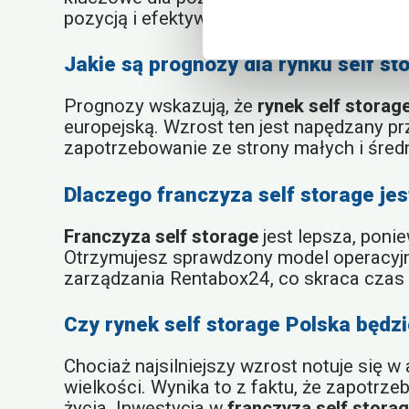
pozycją i efektywnym modelem biznesow
Jakie są prognozy dla rynku self st
Prognozy wskazują, że
rynek self storag
europejską. Wzrost ten jest napędzany pr
zapotrzebowanie ze strony małych i średn
Dlaczego franczyza self storage jes
Franczyza self storage
jest lepsza, poni
Otrzymujesz sprawdzony model operacyjn
zarządzania Rentabox24, co skraca czas 
Czy rynek self storage Polska będz
Chociaż najsilniejszy wzrost notuje się w
wielkości. Wynika to z faktu, że zapotr
życia. Inwestycja w
franczyza self stora