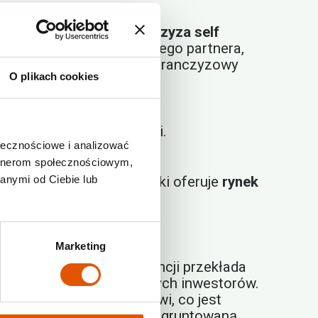
ratywny sektor jest
franczyza self
ci. Wybierając sprawdzonego partnera,
 w branży, oferuje model franczyzowy
O plikach cookies
operacyjne.
e potrzebę dużej obsługi.
ołecznościowe i analizować
ce obłożenie.
artnerom społecznościowym,
anymi od Ciebie lub
zystanie potencjału, jaki oferuje
rynek
Marketing
asycenia. Wzrost konkurencji przekłada
poprzeczkę dla niezależnych inwestorów.
 rozpoznawalnemu brandowi, co jest
ystają na tym partnerzy z ugruntowaną