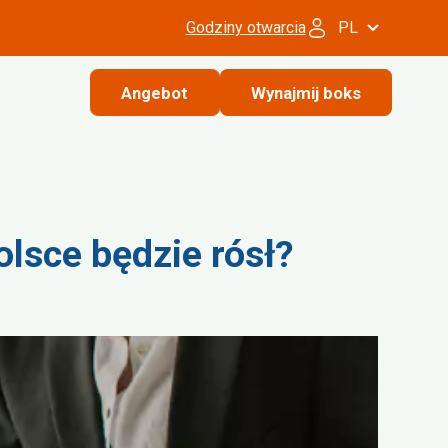
Godziny otwarcia
PL
Angebot
Wynajmij boks
olsce będzie rósł?