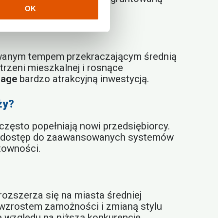
OK
owanym tempem przekraczającym średnią
trzeni mieszkalnej i rosnące
rage
bardzo atrakcyjną inwestycją.
ży?
często popełniają nowi przedsiębiorcy.
raz dostęp do zaawansowanych systemów
ntowności.
rozszerza się na miasta średniej
e wzrostem zamożności i zmianą stylu
 względu na niższą konkurencję.