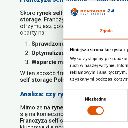
Skoro
rynek self storage Polska będzie r
storage
. Franczyza minimalizuje ryzyko 
otrzymujesz gotowy know-how, technologi
Zgoda
oparty na:
Sprawdzonej technologii:
Systemy za
Niniejsza strona korzysta z
Optymalizacji kosztów:
Efektywne wy
Wykorzystujemy pliki cookie 
Wsparcie marketingowe:
Strategie u
ruch w naszej witrynie. Inf
reklamowym i analitycznym. 
W ten sposób
franczyza self storage
sta
self storage Polska
.
uzyskanymi podczas korzysta
Wybór
Analiza: czy rynek self storage Pol
Niezbędne
zgody
Mimo że na
rynek self storage Polska
wch
się na konieczność oferowania wyższej ja
Franczyza self storage
daje przewagę kon
kluczowe dla pozyskiwania klienta. Oznacz