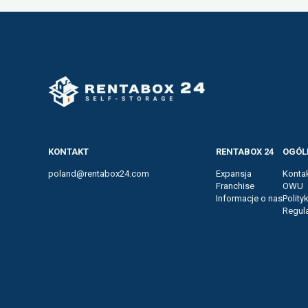
KONTAKT
RENTABOX 24
OGÓL
poland@rentabox24.com
Expansja
Konta
Franchise
OWU
Informacje o nas
Polity
Regul