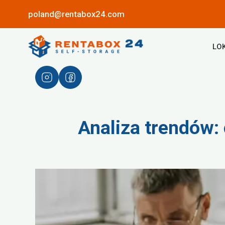
poland@rentabox24.com
LO
Analiza trendów: 