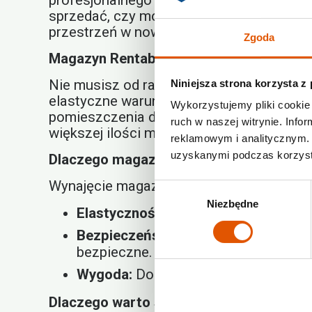
profesjonalnego magazynu. To pozwoli Ci
sprzedać, czy może zatrzymać na przysz
przestrzeń w nowym mieszkaniu.
Zgoda
Magazyn Rentabox24 na nadmiar rzeczy 
Nie musisz od razu pozbywać się swoich r
Niniejsza strona korzysta z
elastyczne warunki najmu. Możesz wynają
Wykorzystujemy pliki cookie 
pomieszczenia do ilości rzeczy, które ch
ruch w naszej witrynie. Inf
większej ilości mebli czy sprzętu AGD, z k
reklamowym i analitycznym. 
uzyskanymi podczas korzysta
Dlaczego magazynowanie nadmiaru rzec
Wynajęcie magazynu na nadmiar rzeczy je
Wybór
Niezbędne
zgody
Elastyczność:
Czas najmu i wielkość
Bezpieczeństwo:
Magazyny Rentabox2
bezpieczne.
Wygoda:
Dostęp do magazynu jest m
Dlaczego warto skorzystać z magazynu