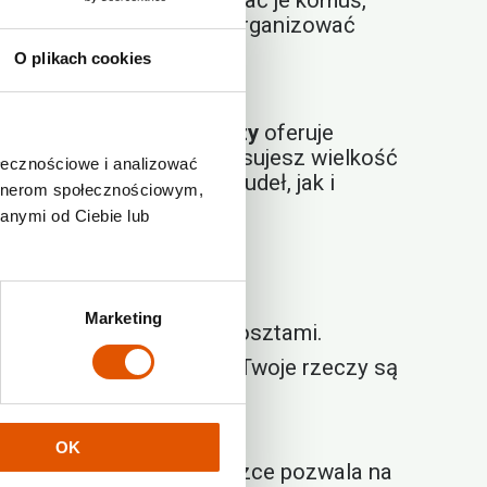
ch przedmiotów – czy oddać je komuś,
sposób, aby w spokoju zorganizować
O plikach cookies
agazyn na nadmiar rzeczy
oferuje
 W Rentabox24 łatwo dopasujesz wielkość
ołecznościowe i analizować
na przechowanie kilku pudeł, jak i
artnerom społecznościowym,
anymi od Ciebie lub
Marketing
 na pełną kontrolę nad kosztami.
więc masz pewność, że Twoje rzeczy są
w dowolnym momencie.
OK
magazynu po przeprowadzce pozwala na