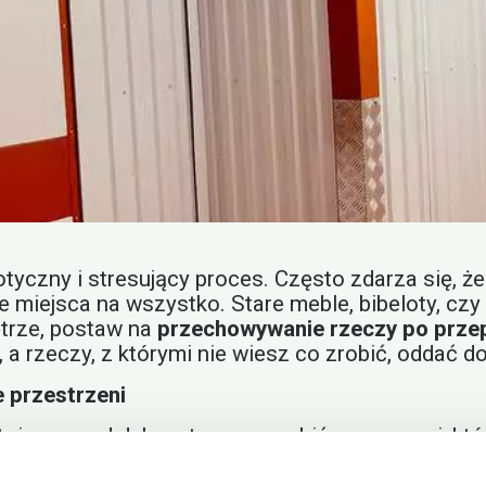
yczny i stresujący proces. Często zdarza się, że
 miejsca na wszystko. Stare meble, bibeloty, czy 
trze, postaw na
przechowywanie rzeczy po prz
rzeczy, z którymi nie wiesz co zrobić, oddać do
 przestrzeni
imy przed dylematem, co zrobić z rzeczami, któ
ć problem na później, skorzystaj z opcji
porządk