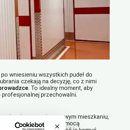
 po wniesieniu wszystkich pudeł do
ubrania czekają na decyzję, co z nimi
eprowadzce
. To idealny moment, aby
 profesjonalnej przechowalni.
re nie mieszczą się w nowym mieszkaniu,
i po przeprowadzce
z pomocą