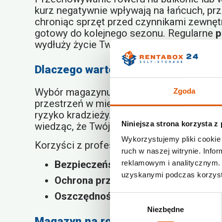
kurz negatywnie wpływają na łańcuch, prz
chroniąc sprzęt przed czynnikami zewnęt
gotowy do kolejnego sezonu. Regularne
p
wydłuży życie Twojego sprzętu.
Dlaczego warto wybrać profesjona
Wybór magazynu na rowery ma wiele korzyś
Zgoda
przestrzeń w mieszkaniu, ale również za
ryzyko kradzieży. Dostęp do boksów mają
Niniejsza strona korzysta z
wiedząc, że Twój cenny sprzęt jest bezpie
Wykorzystujemy pliki cookie 
Korzyści z profesjonalnego przechowywa
ruch w naszej witrynie. Inf
Bezpieczeństwo:
Całodobowy monitor
reklamowym i analitycznym. 
uzyskanymi podczas korzysta
Ochrona przed warunkami atmosfer
Oszczędność miejsca:
Odzyskasz cen
Wybór
Niezbędne
zgody
Magazyn na rowery – idealny dla k