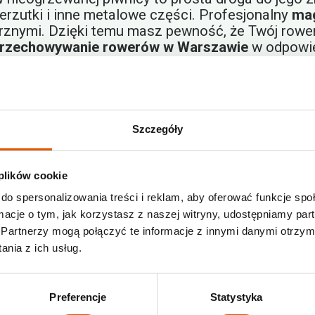
erzutki i inne metalowe części. Profesjonalny
mag
rznymi. Dzięki temu masz pewność, że Twój rower
rzechowywanie rowerów w Warszawie
w odpowie
lne przechowywanie rowerów?
ci, które doceni każdy pasjonat dwóch kółek. To 
Szczegóły
pewnia pełne bezpieczeństwo. Profesjonalne obiek
 tylko uprawnione osoby. Dzięki temu możesz sp
 plików cookie
czny.
do spersonalizowania treści i reklam, aby oferować funkcje sp
nia rowerów:
ormacje o tym, jak korzystasz z naszej witryny, udostępniamy p
ing i ochrona eliminują ryzyko kradzieży.
Partnerzy mogą połączyć te informacje z innymi danymi otrzym
nia z ich usług.
ycznymi:
Rower jest chroniony przed wilgocią, ku
ną przestrzeń w domu, na balkonie lub w piwnicy
Preferencje
Statystyka
ażdego