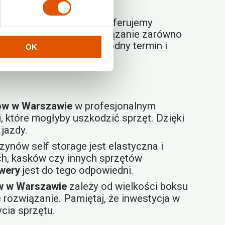
ower, czy całą kolekcję. Oferujemy
ebujesz. To idealne rozwiązanie zarówno
łuższy czas. Wybierz dogodny termin i
OK
ów w Warszawie
w profesjonalnym
które mogłyby uszkodzić sprzęt. Dzięki
jazdy.
ynów self storage jest elastyczna i
h, kasków czy innych sprzętów
wery
jest do tego odpowiedni.
w w Warszawie
zależy od wielkości boksu
 rozwiązanie. Pamiętaj, że inwestycja w
cia sprzętu.