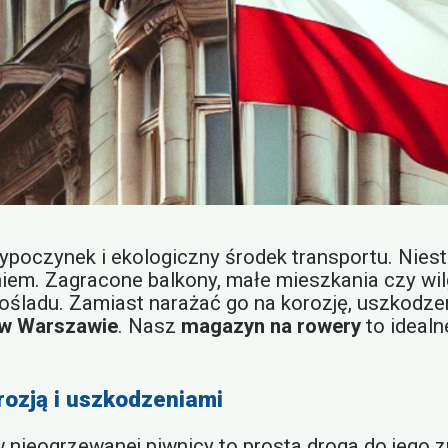
poczynek i ekologiczny środek transportu. Niest
em. Zagracone balkony, małe mieszkania czy wilg
nośladu. Zamiast narażać go na korozję, uszkodzen
w Warszawie
. Nasz
magazyn na rowery
to idealn
rozją i uszkodzeniami
nieogrzewanej piwnicy to prosta droga do jego z