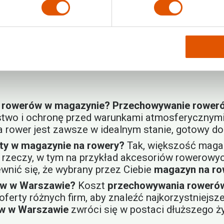
la każdego, niezależnie od tego, czy masz jeden r
możesz wynająć boks na tak długo, jak tego potrz
w Warszawie
, jak i na przechowanie sprzętu na d
ą.
a rowerów w magazynie?
Przechowywanie rower
two i ochronę przed warunkami atmosferycznymi, 
rower jest zawsze w idealnym stanie, gotowy do 
ty w magazynie na rowery?
Tak, większość magaz
rzeczy, w tym na przykład akcesoriów rowerowyc
wnić się, że wybrany przez Ciebie
magazyn na ro
ów w Warszawie?
Koszt
przechowywania roweró
ferty różnych firm, aby znaleźć najkorzystniejsze
w w Warszawie
zwróci się w postaci dłuższego ży