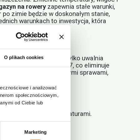
azyn na rowery
zapewnia stałe warunki,
 po zimie będzie w doskonałym stanie,
dnich warunkach to inwestycja, która
rozwiązanie, które nie tylko uwalnia
O plikach cookies
ty są monitorowane 24/7, co eliminuje
okojnie zajmować się innymi sprawami,
ołecznościowe i analizować
artnerom społecznościowym,
anymi od Ciebie lub
rzem i zmiennymi temperaturami.
.
Marketing