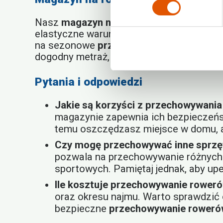
Nasz
magazyn na rowery
jest dostępny d
elastyczne warunki najmu, dzięki którym 
na sezonowe
przechowywanie rowerów 
dogodny metraż, a my zajmiemy się reszt
Pytania i odpowiedzi
Jakie są korzyści z przechowywani
magazynie zapewnia ich bezpieczeńs
temu oszczędzasz miejsce w domu, a 
Czy mogę przechowywać inne sprzę
pozwala na przechowywanie różnych 
sportowych. Pamiętaj jednak, aby upe
Ile kosztuje przechowywanie rower
oraz okresu najmu. Warto sprawdzić o
bezpieczne
przechowywanie roweró