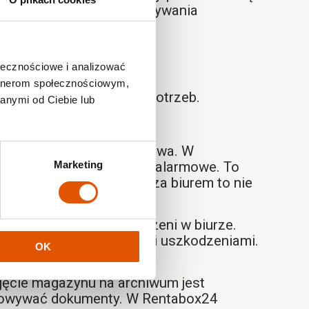
alne warunki do przechowywania
.
ołecznościowe i analizować
zeniem i blaknięciem.
artnerom społecznościowym,
ując usługę do swoich potrzeb.
anymi od Ciebie lub
 warunków i bezpieczeństwa. W
ez zaawansowane systemy alarmowe. To
Marketing
howywanie dokumentów poza biurem to nie
kradzieży.
zyskanie cennej przestrzeni w biurze.
przed wilgocią, kurzem i uszkodzeniami.
OK
armowym.
ajęcie magazynu na archiwum jest
echowywać dokumenty. W Rentabox24