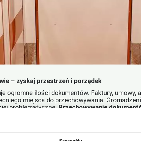
e – zyskaj przestrzeń i porządek
eruje ogromne ilości dokumentów. Faktury, umowy
dniego miejsca do przechowywania. Gromadzenie 
dziej problematyczne.
Przechowywanie dokument
 na uporządkowanie przestrzeni biurowej i zabez
związanie dla firm
rchiwum
. To usługa, która pozwala na bezpieczne
Szczegóły