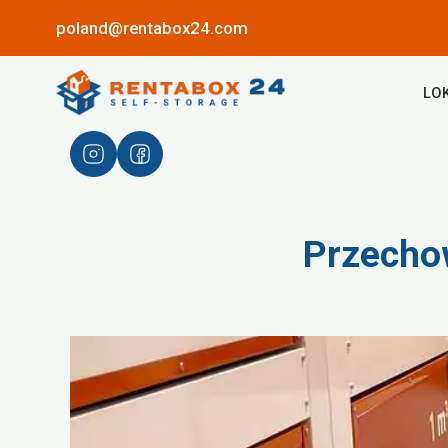
poland@rentabox24.com
LO
Przecho