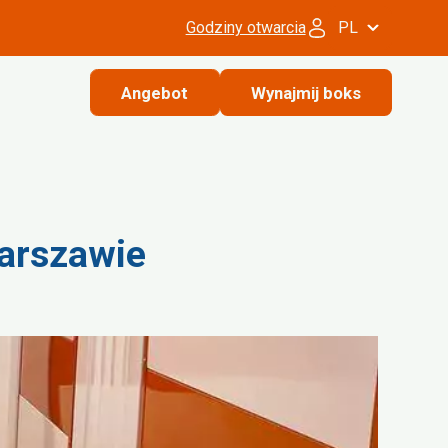
Godziny otwarcia
PL
Angebot
Wynajmij boks
arszawie