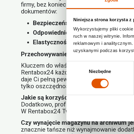
firmy, bez konieczności ponoszenia wys
dokumentów:
Niniejsza strona korzysta z
Bezpieczeństwo:
Magazyny są monito
Wykorzystujemy pliki cookie 
Odpowiednie warunki:
Stała temperat
ruch w naszej witrynie. Inf
Elastyczność:
Możesz wynająć boks o
reklamowym i analitycznym. 
uzyskanymi podczas korzysta
Przechowywanie dokumentów, które jes
Kluczem do właściwego
przechowywani
Wybór
Rentabox24 każdy boks jest indywidualn
Niezbędne
zgody
daje Ci pełną pewność, że Twoje dokumen
tylko oszczędność miejsca, ale także oc
Jakie są korzyści z przechowywania d
Dodatkowo, profesjonalne magazyny zape
W Rentabox24 Twoje dokumenty są także 
Czy wynajęcie magazynu na archiwum je
znacznie tańsze niż wynajmowanie dodat