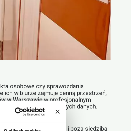
, akta osobowe czy sprawozdania
ich w biurze zajmuje cenną przestrzeń,
ów w Warszawie
w profesjonalnym
pieczenie ważnych firmowych danych.
 składowanie dokumentacji poza siedzibą
O plikach cookies