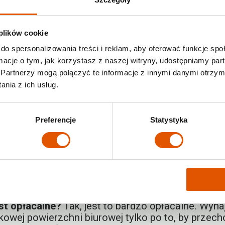
okich kosztów. Magazyny Rentabox24 oferują ide
 plików cookie
rowane 24/7, a dostęp do nich jest ograniczony
do spersonalizowania treści i reklam, aby oferować funkcje sp
ura i wilgotność chronią dokumenty przed zniszc
ormacje o tym, jak korzystasz z naszej witryny, udostępniamy p
 dowolnym metrażu i na dowolny okres, dopasow
Partnerzy mogą połączyć te informacje z innymi danymi otrzym
nia z ich usług.
t bezpieczne
e dokumentów
jest zapewnienie im odpowiednich
ie zamykany. Ponadto, obiekt jest chroniony prz
Preferencje
Statystyka
ty są w najlepszych rękach. Pamiętaj, że przec
hrona przed nieuprawnionym dostępem i ryzykiem 
okumentów w magazynie?
Główną korzyścią jest od
wniają dokumentom optymalne warunki – chronią 
bezpieczne dzięki monitoringowi i systemom al
st opłacalne?
Tak, jest to bardzo opłacalne. Wyn
kowej powierzchni biurowej tylko po to, by prz