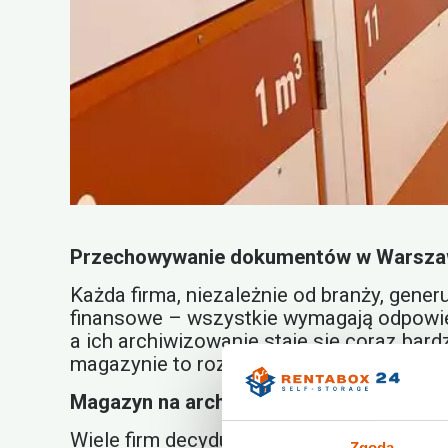
Przechowywanie dokumentów w Warszawi
Każda firma, niezależnie od branży, gen
finansowe – wszystkie wymagają odpowie
a ich archiwizowanie staje się coraz bar
magazynie to rozwiązanie, które pozwala
Magazyn na archiwum – profesjonalne ro
Wiele firm decyduje się na
magazyn na a
Zgoda