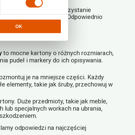
utrudnić optymalne wykorzystanie
stęp do każdego pudełka. Odpowiednio
OK
y
to mocne kartony o różnych rozmiarach,
ia pudeł i markery do ich opisywania.
rozmontuj je na mniejsze części. Każdy
e elementy, takie jak śruby, przechowuj w
ony. Duże przedmioty, takie jak meble,
 lub specjalnych workach na ubrania,
uszkodzeniem.
elamy odpowiedzi na najczęściej