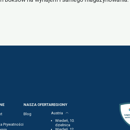
NE
NASZA OFERTA
REGIONY
Austria
kt
Blog
Wiedeń, 10.
ka Prywatności
dzielnica
Wiedeń, 12.
amin