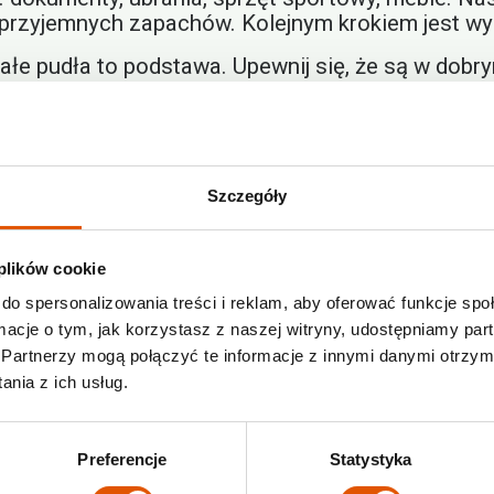
nieprzyjemnych zapachów. Kolejnym krokiem jest 
e pudła to podstawa. Upewnij się, że są w dobrym
 zawartości każdego pudełka na zewnątrz znaczni
Używaj folii bąbelkowej, papieru do pakowania lub
Szczegóły
ta
 plików cookie
do spersonalizowania treści i reklam, aby oferować funkcje sp
 Staraj się wypełniać pudełka do końca, aby unikn
ormacje o tym, jak korzystasz z naszej witryny, udostępniamy p
 górze. Pamiętaj, aby nie pakować łatwopalnych m
Partnerzy mogą połączyć te informacje z innymi danymi otrzym
ach self storage. Pamiętaj też, żeby zabezpieczy
nia z ich usług.
szkodzeniami mechanicznymi. Tak przygotowane r
Preferencje
Statystyka
owanie rzeczy