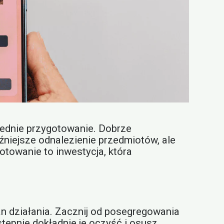
iednie przygotowanie. Dobrze
óźniejsze odnalezienie przedmiotów, ale
otowanie to inwestycja, która
an działania. Zacznij od posegregowania
tępnie dokładnie je oczyść i osusz.