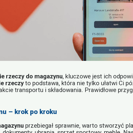
e rzeczy do magazynu
, kluczowe jest ich odpow
e rzeczy
to podstawa, która nie tylko ułatwi Ci p
akcie transportu i składowania. Prawidłowe przyg
u – krok po kroku
magazynu
przebiegał sprawnie, warto stworzyć pl
. dokumenty, ubrania, sprzęt sportowy, meble. Nas