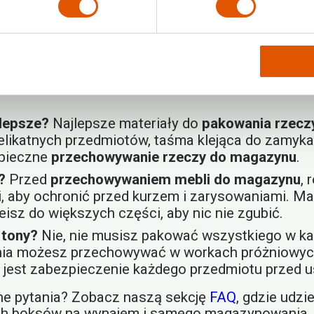
razić Twoje przedmioty na zniszczenie, a także 
tawieniu miejsca na korytarze, aby mieć łatwy do
do sukcesu.
jlepsze?
Najlepsze materiały do
pakowania rzecz
elikatnych przedmiotów, taśma klejąca do zamykan
zpieczne
przechowywanie rzeczy do magazynu
.
?
Przed
przechowywaniem mebli do magazynu
, 
i, aby ochronić przed kurzem i zarysowaniami. Mał
isz do większych części, aby nic nie zgubić.
rtony?
Nie, nie musisz pakować wszystkiego w kart
ania możesz przechowywać w workach próżniowych
m jest zabezpieczenie każdego przedmiotu przed 
ne pytania? Zobacz naszą sekcję
FAQ
, gdzie udzi
ych boksów na wynajem i samego magazynowania.