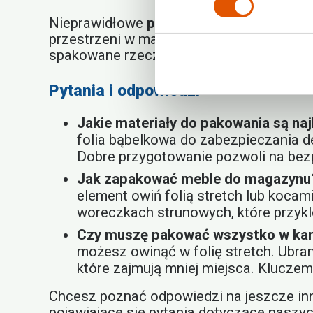
Nieprawidłowe
pakowanie rzeczy
może na
przestrzeni w magazynie. Pamiętaj o zos
spakowane rzeczy do magazynu to klucz 
Pytania i odpowiedzi
Jakie materiały do pakowania są na
folia bąbelkowa do zabezpieczania d
Dobre przygotowanie pozwoli na be
Jak zapakować meble do magazynu
element owiń folią stretch lub kocam
woreczkach strunowych, które przykle
Czy muszę pakować wszystko w ka
możesz owinąć w folię stretch. Ubr
które zajmują mniej miejsca. Klucze
Chcesz poznać odpowiedzi na jeszcze in
pojawiające się pytania dotyczące nasz