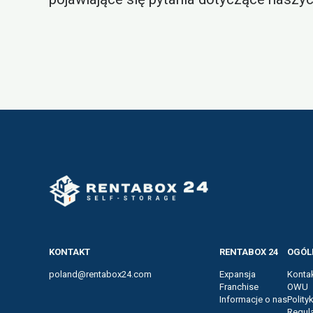
KONTAKT
RENTABOX 24
OGÓL
poland@rentabox24.com
Expansja
Konta
Franchise
OWU
Informacje o nas
Polity
Regul