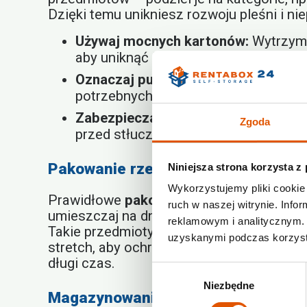
Dzięki temu unikniesz rozwoju pleśni i 
Używaj mocnych kartonów:
Wytrzymał
aby uniknąć ich pęknięcia.
Oznaczaj pudełka:
Dokładne opisanie
potrzebnych przedmiotów.
Zabezpieczaj delikatne przedmioty:
Zgoda
przed stłuczeniem.
Pakowanie rzeczy jak profesjonalis
Niniejsza strona korzysta z
Wykorzystujemy pliki cookie 
Prawidłowe
pakowanie rzeczy
to sztuka.
ruch w naszej witrynie. Inf
umieszczaj na dnie pudełka, a lżejsze na
reklamowym i analitycznym. 
Takie przedmioty są zabronione w magazyn
uzyskanymi podczas korzysta
stretch, aby ochronić przed kurzem i u
długi czas.
Wybór
Niezbędne
zgody
Magazynowanie a odpowiednie pak