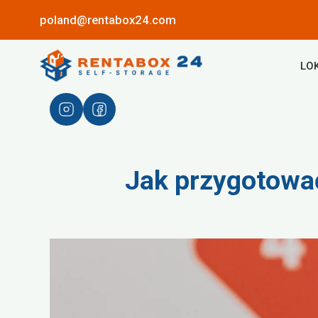
poland@rentabox24.com
LO
Jak przygotowa