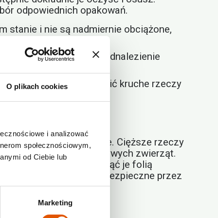
wybór odpowiednich opakowań.
 stanie i nie są nadmiernie obciążone,
e ułatwi Ci późniejsze odnalezienie
 starych ubrań, aby chronić kruche rzeczy
O plikach cookies
ołecznościowe i analizować
ąć ich zgniecenia w stosie. Cięższe rzeczy
artnerom społecznościowym,
ateriałów, żywności ani żywych zwierząt.
anymi od Ciebie lub
ć krawędzie mebli, owinąć je folią
zeczy do magazynu będą bezpieczne przez
Marketing