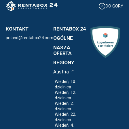
DO GÓRY
KONTAKT
RENTABOX 24
poland@rentabox24.com
Expansja
OGÓLNE
Franchise
Kontakt
NASZA
Informacje o nas
OWU
OFERTA
Polityka
Blog
REGIONY
Prywatności
Regulamin
Austria
Wiedeń, 10.
dzielnica
Wiedeń, 12.
dzielnica
Wiedeń, 2.
dzielnica
Wiedeń, 22.
dzielnica
Wiedeń, 4.