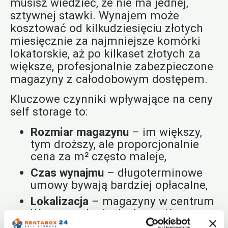
musisz wiedzieć, że nie ma jednej,
sztywnej stawki. Wynajem może
kosztować od kilkudziesięciu złotych
miesięcznie za najmniejsze komórki
lokatorskie, aż po kilkaset złotych za
większe, profesjonalnie zabezpieczone
magazyny z całodobowym dostępem.
Kluczowe czynniki wpływające na ceny
self storage to:
Rozmiar magazynu
– im większy,
tym droższy, ale proporcjonalnie
cena za m² często maleje,
Czas wynajmu
– długoterminowe
umowy bywają bardziej opłacalne,
Lokalizacja
– magazyny w centrum
Warszawy będą droższe niż te na
obrzeżach,