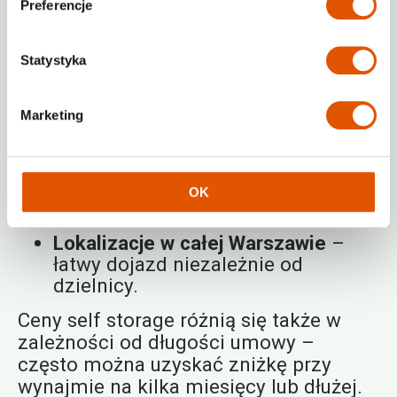
płacisz, bez ukrytych kosztów,
Preferencje
R
óżne rozmiary
– od mini komórek
1–2 m² po większe magazyny do
Statystyka
11 m²,
Dostępność 24/7
– pełna swoboda
Marketing
korzystania, kiedy tylko
potrzebujesz,
Wysoki poziom zabezpieczeń
–
monitoring, kod dostępu, zamki
OK
elektroniczne,
Lokalizacje w całej Warszawie
–
łatwy dojazd niezależnie od
dzielnicy.
Ceny self storage różnią się także w
zależności od długości umowy –
często można uzyskać zniżkę przy
wynajmie na kilka miesięcy lub dłużej.