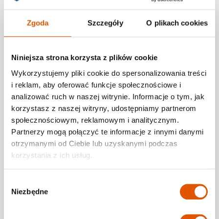
Dodatkowe udogodnienia
–
Zgoda
Szczegóły
O plikach cookies
monitoring, klimatyzacja, kontrola
wilgoci itp
Niniejsza strona korzysta z plików cookie
Rentabox24 – konkurencyjne ceny i
pełna elastyczność
Wykorzystujemy pliki cookie do spersonalizowania treści
i reklam, aby oferować funkcje społecznościowe i
Doskonałym przykładem usługi self
analizować ruch w naszej witrynie. Informacje o tym, jak
storage, która łączy korzystne ceny z
korzystasz z naszej witryny, udostępniamy partnerom
wysoką jakością, jest
Rentabox24
.
społecznościowym, reklamowym i analitycznym.
Firma oferuje nowoczesne, bezpieczne
Partnerzy mogą połączyć te informacje z innymi danymi
magazyny dostępne przez całą dobę –
otrzymanymi od Ciebie lub uzyskanymi podczas
idealne zarówno dla osób prywatnych,
korzystania z ich usług.
jak i małych biznesów.
Wybór
Dlaczego Rentabox24 to dobry wybór?
Niezbędne
zgody
Transparentne ceny
– wiesz, za co