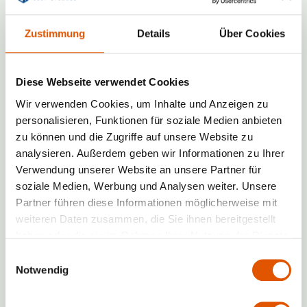
Wohnung ist zu klein
Zustimmung
Details
Über Cookies
Auslandssemester
Diese Webseite verwendet Cookies
Sie haben keinen Keller
Wir verwenden Cookies, um Inhalte und Anzeigen zu
personalisieren, Funktionen für soziale Medien anbieten
Saisonale Lagerung
zu können und die Zugriffe auf unsere Website zu
analysieren. Außerdem geben wir Informationen zu Ihrer
Jetzt buchen
Verwendung unserer Website an unsere Partner für
soziale Medien, Werbung und Analysen weiter. Unsere
Partner führen diese Informationen möglicherweise mit
weiteren Daten zusammen, die Sie ihnen bereitgestellt
haben oder die sie im Rahmen Ihrer Nutzung der Dienste
gesammelt haben.
Einwilligungsauswahl
Unsere Lagerhäuser mit den
Notwendig
richtigen Einheiten