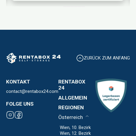
ZURÜCK ZUM ANFANG
KONTAKT
RENTABOX
24
contact@rentabox24.com
Über uns
ALLGEMEIN
Standorte
FOLGE UNS
Kontakt
REGIONEN
Expansion
AGB
Franchise
Österreich
Datenschutz
Impressum
Wien, 10. Bezirk
Wien, 12. Bezirk