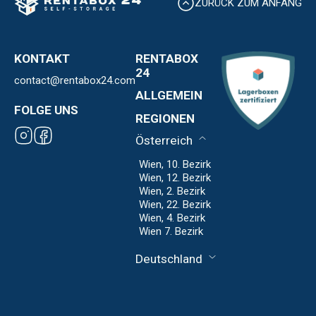
ZURÜCK ZUM ANFANG
KONTAKT
RENTABOX
24
contact@rentabox24.com
Über uns
ALLGEMEIN
Standorte
FOLGE UNS
Kontakt
REGIONEN
Expansion
AGB
Franchise
Österreich
Datenschutz
Impressum
Wien, 10. Bezirk
Wien, 12. Bezirk
Wien, 2. Bezirk
Wien, 22. Bezirk
Wien, 4. Bezirk
Wien 7. Bezirk
Deutschland
Frankfurt
Hanauer
Landstraße