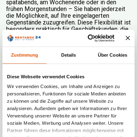
spätabends, am Wochenende oder in den
frühen Morgenstunden – Sie haben jederzeit
die Möglichkeit, auf Ihre eingelagerten
Gegenstände zuzugreifen. Diese Flexibilität ist
besonders praktisch für Geschäftskunden, die
ihre Bestände oder Materialien auch außerhalb
der regulären Geschäftszeiten benötigen,
sowie für Privatpersonen, die ihre
Zustimmung
Details
Über Cookies
persönlichen Dinge dann abholen oder ablegen
möchten, wann es ihnen am besten passt.
Vorteile des 24/7-Zugangs bei
Diese Webseite verwendet Cookies
RENTABOX24:
Wir verwenden Cookies, um Inhalte und Anzeigen zu
Spontaner Zugriff
: Ideal für
personalisieren, Funktionen für soziale Medien anbieten
kurzfristige Einlagerungen oder
zu können und die Zugriffe auf unsere Website zu
spontane Entnahmen.
analysieren. Außerdem geben wir Informationen zu Ihrer
Verwendung unserer Website an unsere Partner für
Rund-um-die-Uhr-Nutzung
: Sie sind
soziale Medien, Werbung und Analysen weiter. Unsere
unabhängig von Öffnungszeiten und
können Ihre Lagergüter nutzen, wann
Partner führen diese Informationen möglicherweise mit