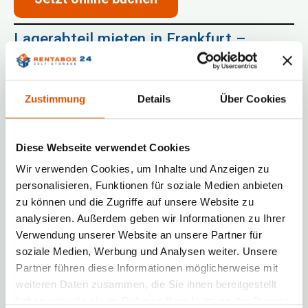
Lagerabteil mieten in Frankfurt –
Flexibler Lagerplatz für jeden Bedarf
Besonders in einer pulsierenden Stadt wie
Frankfurt
kann zusätzlicher Lagerraum Gold
Zustimmung
Details
Über Cookies
wert sein. Wenn Sie in Frankfurt wohnen oder
arbeiten und nach einer sicheren Möglichkeit
suchen, Ihr Eigentum zu lagern, bietet
Diese Webseite verwendet Cookies
RENTABOX24
die perfekte Lösung. Unsere
Wir verwenden Cookies, um Inhalte und Anzeigen zu
Lagerabteile in Frankfurt sind zentral gelegen
personalisieren, Funktionen für soziale Medien anbieten
und bieten idealen Zugang, sodass Sie Ihre
zu können und die Zugriffe auf unsere Website zu
Gegenstände jederzeit einfach erreichen
können. Die Abteile eignen sich ideal für die
analysieren. Außerdem geben wir Informationen zu Ihrer
Einlagerung von Möbeln, Geschäftsinventar
Verwendung unserer Website an unsere Partner für
oder persönlichen Gegenständen, die Sie nicht
soziale Medien, Werbung und Analysen weiter. Unsere
täglich benötigen, aber sicher verstauen
Partner führen diese Informationen möglicherweise mit
möchten.
weiteren Daten zusammen, die Sie ihnen bereitgestellt
haben oder die sie im Rahmen Ihrer Nutzung der Dienste
Vorteile unserer Lagerabteile in