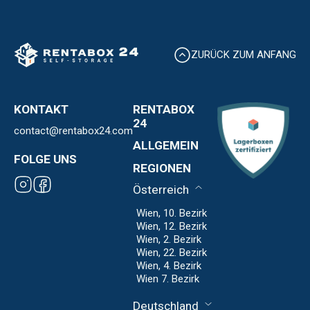
ZURÜCK ZUM ANFANG
KONTAKT
RENTABOX
24
contact@rentabox24.com
Über uns
ALLGEMEIN
Standorte
FOLGE UNS
Kontakt
REGIONEN
Expansion
AGB
Franchise
Österreich
Datenschutz
Impressum
Wien, 10. Bezirk
Wien, 12. Bezirk
Wien, 2. Bezirk
Wien, 22. Bezirk
Wien, 4. Bezirk
Wien 7. Bezirk
Deutschland