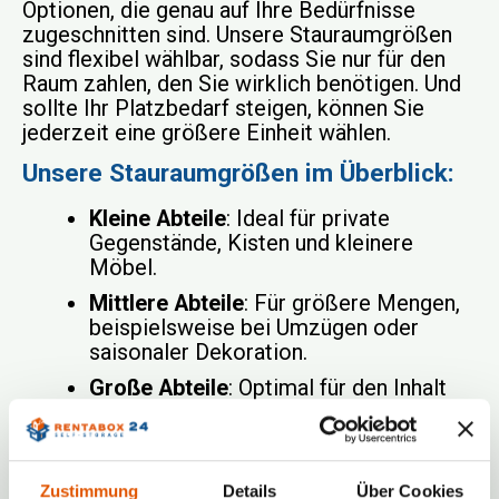
Optionen, die genau auf Ihre Bedürfnisse
zugeschnitten sind. Unsere Stauraumgrößen
sind flexibel wählbar, sodass Sie nur für den
Raum zahlen, den Sie wirklich benötigen. Und
sollte Ihr Platzbedarf steigen, können Sie
jederzeit eine größere Einheit wählen.
Unsere Stauraumgrößen im Überblick:
Kleine Abteile
: Ideal für private
Gegenstände, Kisten und kleinere
Möbel.
Mittlere Abteile
: Für größere Mengen,
beispielsweise bei Umzügen oder
saisonaler Dekoration.
Große Abteile
: Optimal für den Inhalt
einer Wohnung oder für
Geschäftskunden, die Büromöbel oder
umfangreiche Lagerbestände
unterbringen möchten.
Zustimmung
Details
Über Cookies