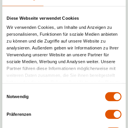
Dank dieser flexiblen Größenoptionen können
Sie Ihren Stauraum jederzeit anpassen und nur
für den tatsächlichen Bedarf zahlen. So
Diese Webseite verwendet Cookies
behalten Sie nicht nur Ihre Kosten im Griff,
Wir verwenden Cookies, um Inhalte und Anzeigen zu
sondern auch Ihre Lageranforderungen.
personalisieren, Funktionen für soziale Medien anbieten
zu können und die Zugriffe auf unsere Website zu
Jetzt online buchen
analysieren. Außerdem geben wir Informationen zu Ihrer
Verwendung unserer Website an unsere Partner für
Stauraum mieten in Frankfurt und Wien
soziale Medien, Werbung und Analysen weiter. Unsere
– Standorte in Ihrer Nähe
Partner führen diese Informationen möglicherweise mit
weiteren Daten zusammen, die Sie ihnen bereitgestellt
Sind Sie auf der Suche nach einem
Stauraum
haben oder die sie im Rahmen Ihrer Nutzung der Dienste
in Frankfurt, Wien oder in Ihrer Nähe
?
gesammelt haben.
Einwilligungsauswahl
RENTABOX24 bietet eine Vielzahl an
Notwendig
Standorten, sodass Sie garantiert einen
praktischen und leicht zugänglichen Stauraum
in Ihrer Nähe finden. Unsere Lagerhäuser sind
Präferenzen
so gelegen, dass sie für Privat- und
Geschäftskunden gleichermaßen bequem