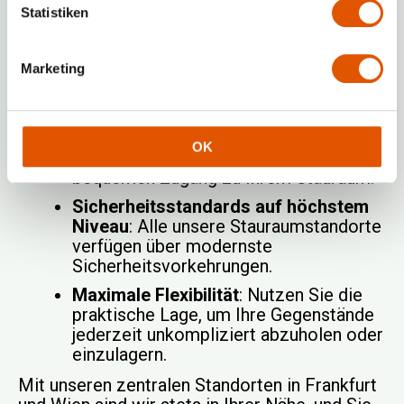
erreichbar sind. So sparen Sie wertvolle Zeit
Statistiken
und können jederzeit schnell auf Ihre
eingelagerten Gegenstände zugreifen.
Marketing
Vorteile unserer Standorte in Frankfurt
und Wien:
Zentrale Lage
: Unsere Standorte sind
OK
verkehrsgünstig gelegen und bieten
bequemen Zugang zu Ihrem Stauraum.
Sicherheitsstandards auf höchstem
Niveau
: Alle unsere Stauraumstandorte
verfügen über modernste
Sicherheitsvorkehrungen.
Maximale Flexibilität
: Nutzen Sie die
praktische Lage, um Ihre Gegenstände
jederzeit unkompliziert abzuholen oder
einzulagern.
Mit unseren zentralen Standorten in Frankfurt