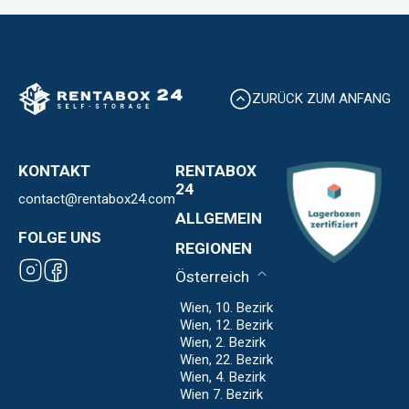
ZURÜCK ZUM ANFANG
KONTAKT
RENTABOX
24
contact@rentabox24.com
Über uns
ALLGEMEIN
Standorte
FOLGE UNS
Kontakt
REGIONEN
Expansion
AGB
Franchise
Österreich
Datenschutz
Impressum
Wien, 10. Bezirk
Wien, 12. Bezirk
Wien, 2. Bezirk
Wien, 22. Bezirk
Wien, 4. Bezirk
Wien 7. Bezirk