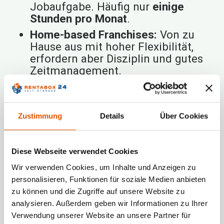
Jobaufgabe. Häufig nur
einige
Stunden pro Monat
.
Home-based Franchises:
Von zu
Hause aus mit hoher Flexibilität,
erfordern aber Disziplin und gutes
Zeitmanagement.
Eigenkapital — der Schlüssel zum
Start
Zustimmung
Details
Über Cookies
Die Höhe des Eigenanteils hängt von
Branche, Markenstärke und
Diese Webseite verwendet Cookies
Supportumfang ab. Zu berücksichtigen
sind:
Wir verwenden Cookies, um Inhalte und Anzeigen zu
personalisieren, Funktionen für soziale Medien anbieten
Eintritts-/Lizenzgebühr:
Einmalig
zu können und die Zugriffe auf unsere Website zu
für Marke und Know-how (manche
analysieren. Außerdem geben wir Informationen zu Ihrer
Systeme erheben keine).
Verwendung unserer Website an unsere Partner für