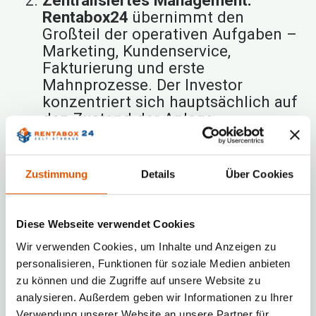
Zentralisiertes Management:
Rentabox24
übernimmt den
Großteil der operativen Aufgaben –
Marketing, Kundenservice,
Fakturierung und erste
Mahnprozesse. Der Investor
konzentriert sich hauptsächlich auf
den Zustand der Anlage.
Skalierbarkeit:
Die Möglichkeit, mit
einer kleineren Anzahl von Boxen
zu starten und später auszubauen,
Zustimmung
Details
Über Cookies
erlaubt eine flexible Anpassung des
Kapitals an die eigenen
Möglichkeiten und das
Diese Webseite verwendet Cookies
Marktwachstum.
Wir verwenden Cookies, um Inhalte und Anzeigen zu
personalisieren, Funktionen für soziale Medien anbieten
Dank dieser Elemente ermöglicht eine
zu können und die Zugriffe auf unsere Website zu
Rentabox24-Franchise
stabile Renditen
analysieren. Außerdem geben wir Informationen zu Ihrer
bei nur wenigen Stunden Aufwand pro
Verwendung unserer Website an unsere Partner für