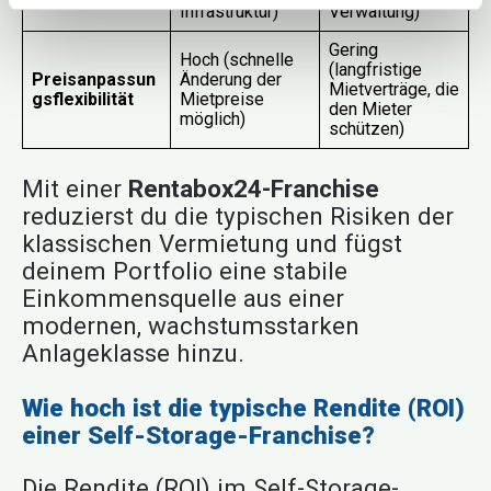
Infrastruktur)
Verwaltung)
Gering
Hoch (schnelle
(langfristige
Preisanpassun
Änderung der
Mietverträge, die
gs­flexibilität
Mietpreise
den Mieter
möglich)
schützen)
Mit einer
Rentabox24-Franchise
reduzierst du die typischen Risiken der
klassischen Vermietung und fügst
deinem Portfolio eine stabile
Einkommensquelle aus einer
modernen, wachstumsstarken
Anlageklasse hinzu.
Wie hoch ist die typische Rendite (ROI)
einer Self-Storage-Franchise?
Die Rendite (ROI) im Self-Storage-