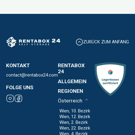
ZURÜCK ZUM ANFANG
KONTAKT
RENTABOX
24
contact@rentabox24.com
Über uns
ALLGEMEIN
Standorte
FOLGE UNS
Kontakt
REGIONEN
Expansion
AGB
Franchise
Österreich
Datenschutz
Impressum
Wien, 10. Bezirk
Wien, 12. Bezirk
Wien, 2. Bezirk
Wien, 22. Bezirk
Wien, 4. Bezirk