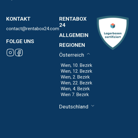
KONTAKT
RENTABOX
24
contact@rentabox24.com
Über uns
ALLGEMEIN
Standorte
FOLGE UNS
Kontakt
REGIONEN
Expansion
AGB
Franchise
Österreich
Datenschutz
Impressum
Wien, 10. Bezirk
Wien, 12. Bezirk
Wien, 2. Bezirk
Wien, 22. Bezirk
Wien, 4. Bezirk
Wien 7. Bezirk
Deutschland
Frankfurt
Hanauer
Landstraße
München-