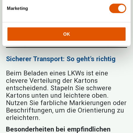
Warnhinweise:
Markierungen wie
„Vorsicht Glas!“ oder „Zerbrechlich!“
Marketing
erhöhen die Sicherheit.
Ausrichtung:
Kennzeichnen Sie
„oben“ und „unten“, um
OK
Missgeschicke zu vermeiden.
Sicherer Transport: So geht’s richtig
Beim Beladen eines LKWs ist eine
clevere Verteilung der Kartons
entscheidend. Stapeln Sie schwere
Kartons unten und leichtere oben.
Nutzen Sie farbliche Markierungen oder
Beschriftungen, um die Orientierung zu
erleichtern.
Besonderheiten bei empfindlichen