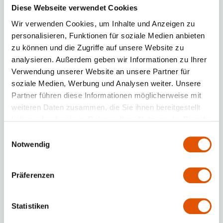
Diese Webseite verwendet Cookies
Damit Ihre Umzugskartons leicht zu
tragen sind, sollte das maximale
Wir verwenden Cookies, um Inhalte und Anzeigen zu
Gewicht pro Kiste
10 kg
nicht
personalisieren, Funktionen für soziale Medien anbieten
überschreiten. Nutzen Sie folgende
zu können und die Zugriffe auf unsere Website zu
Packtechnik:
analysieren. Außerdem geben wir Informationen zu Ihrer
Verwendung unserer Website an unsere Partner für
Schwere Gegenstände unten:
soziale Medien, Werbung und Analysen weiter. Unsere
Bücher und andere schwere Objekte
Partner führen diese Informationen möglicherweise mit
zuerst einpacken.
weiteren Daten zusammen, die Sie ihnen bereitgestellt
Leichte Gegenstände oben:
haben oder die sie im Rahmen Ihrer Nutzung der Dienste
Kleidung, Textilien oder
gesammelt haben.
Einwilligungsauswahl
Dekorationsartikel ergänzen das
Notwendig
obere Drittel des Kartons.
Beschriftung macht den Unterschied:
Präferenzen
Raumzuordnung:
Notieren Sie, in
welchen Raum die Kartons am
Statistiken
Zielort gehören.